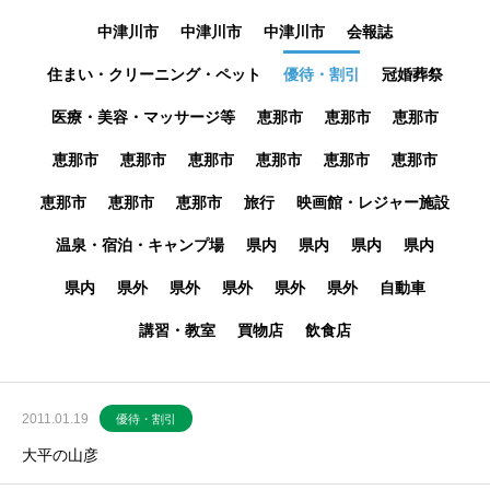
中津川市
中津川市
中津川市
会報誌
住まい・クリーニング・ペット
優待・割引
冠婚葬祭
医療・美容・マッサージ等
恵那市
恵那市
恵那市
恵那市
恵那市
恵那市
恵那市
恵那市
恵那市
恵那市
恵那市
恵那市
旅行
映画館・レジャー施設
温泉・宿泊・キャンプ場
県内
県内
県内
県内
県内
県外
県外
県外
県外
県外
自動車
講習・教室
買物店
飲食店
2011.01.19
優待・割引
大平の山彦