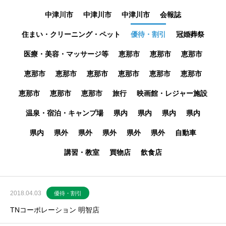
中津川市
中津川市
中津川市
会報誌
住まい・クリーニング・ペット
優待・割引
冠婚葬祭
医療・美容・マッサージ等
恵那市
恵那市
恵那市
恵那市
恵那市
恵那市
恵那市
恵那市
恵那市
恵那市
恵那市
恵那市
旅行
映画館・レジャー施設
温泉・宿泊・キャンプ場
県内
県内
県内
県内
県内
県外
県外
県外
県外
県外
自動車
講習・教室
買物店
飲食店
2018.04.03
優待・割引
TNコーポレーション 明智店