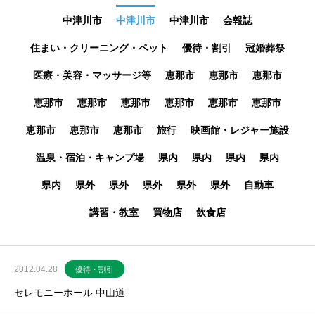
中津川市
中津川市
中津川市
会報誌
住まい・クリーニング・ペット
優待・割引
冠婚葬祭
医療・美容・マッサージ等
恵那市
恵那市
恵那市
恵那市
恵那市
恵那市
恵那市
恵那市
恵那市
恵那市
恵那市
恵那市
旅行
映画館・レジャー施設
温泉・宿泊・キャンプ場
県内
県内
県内
県内
県内
県外
県外
県外
県外
県外
自動車
講習・教室
買物店
飲食店
2012.04.28
優待・割引
セレモニーホール 中山道