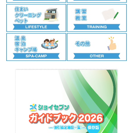
109シネマズ名古屋 他
（全国109シネマズ＆ムービル共通券）
大学生〜大人 1,500円〜2,000円 →
1,300円
※高校生以下は映画館でお求めください。
イオンシネマ（土岐・各務原・長久手・ワンダー 他）
（イオンシネマ全国共通券）
大学生〜大人 1,500円〜2,000円 →
1,200円
※高校生以下は映画館でお求めください。