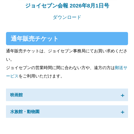
ジョイセブン会報 2026年8月1日号
ダウンロード
通年販売チケット
通年販売チケットは、ジョイセブン事務局にてお買い求めくださ
い。
ジョイセブンの営業時間に間に合わない方や、遠方の方は
郵送サ
ービス
をご利用いただけます。
映画館
コロナシネマワールド
水族館・動物園
（コロナシネマワールド全国共通券）
名古屋港水族館【入館券】
大学生〜大人 1,500円〜2,000円 →
1,200円