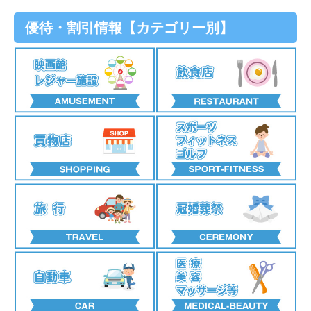
3才〜高校生 1,000円 →
800円
大人 2,030円 →
1,600円
優待・割引情報【カテゴリー別】
高校生 2,030円 →
1,400円
ミッドランドスクエアシネマ
小中学生 1,010円 →
700円
ミッドランドスクエアシネマ２
幼児（4才以上）500円 →
350円
ミッドランドシネマ名古屋空港
（中日本興業共通券）
名古屋港水族館【4館共通券】
（名古屋港水族館・展望室・海洋博物館・南極観測船ふ
大学生〜大人 1,500円〜2,200円 →
1,300円
じ）
※高校生以下は映画館でお求めください。
大人 2,440円 →
1,900円
TOHOシネマズ岐阜
高校生 2,440円 →
1,600円
TOHOシネマズ赤池
小中学生 1,210円 →
800円
TOHOシネマズモレラ岐阜 他
（TOHOシネマズ全国共通券）
東山動植物園
大学生〜大人 1,500円〜2,200円 →
1,300円
大人 500円 →
300円
※高校生以下は映画館でお求めください。