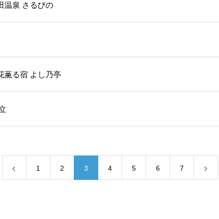
田温泉 さるびの
花薫る宿 よし乃亭
和立
1
2
3
4
5
6
7