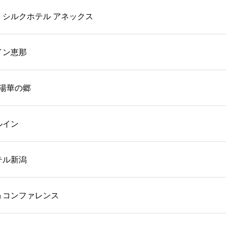
・シルクホテル アネックス
イン恵那
 湯華の郷
ルイン
テル新潟
＆コンファレンス