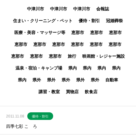
中津川市
中津川市
中津川市
会報誌
住まい・クリーニング・ペット
優待・割引
冠婚葬祭
医療・美容・マッサージ等
恵那市
恵那市
恵那市
恵那市
恵那市
恵那市
恵那市
恵那市
恵那市
恵那市
恵那市
恵那市
旅行
映画館・レジャー施設
温泉・宿泊・キャンプ場
県内
県内
県内
県内
県内
県外
県外
県外
県外
県外
自動車
講習・教室
買物店
飲食店
2011.11.08
優待・割引
四季七彩 こゝろ