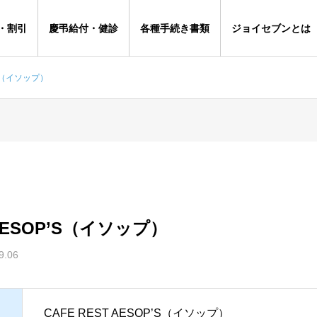
・割引
慶弔給付・健診
各種手続き書類
ジョイセブンとは
P’S（イソップ）
 AESOP’S（イソップ）
9.06
CAFE REST AESOP’S（イソップ）