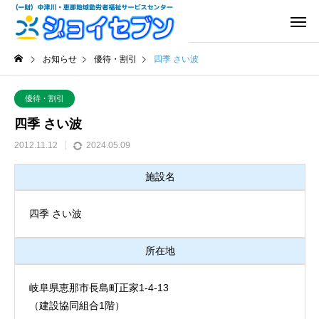
お知らせ
優待・割引
四季 さい波
優待・割引
四季 さい波
2012.11.12
2024.05.09
施設名
四季 さい波
所在地
岐阜県恵那市長島町正家1-4-13
（建設協同組合1階）