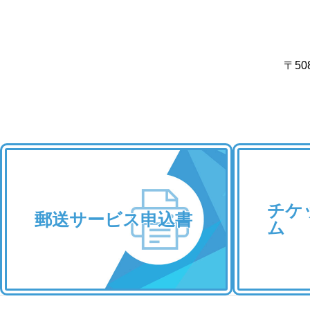
〒50
チケ
郵送サービス申込書
ム