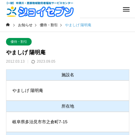
お知らせ
優待・割引
やましげ 陽明庵
優待・割引
やましげ 陽明庵
2012.03.13
2023.09.05
施設名
やましげ 陽明庵
所在地
岐阜県多治見市市之倉町7-15